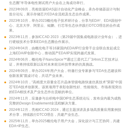
生态圈”半导体电性测试用户大会在上海成功举行。
2023年09月，亮相首届IDAS设计自动化产业峰会，承办存储器设计与制
造分论坛，展示存储芯片EDA全流程及生态合作成果。
2023年10月，举办2023概伦电子技术研讨会，分享与EDA²、EDA国创中
心、北京大学、阿里云、鲲鹏、行芯等生态伙伴践行DTCO理念的合作成
果。
2023年11月，参加ICCAD 2023（第29届中国集成电路设计业年会），进
行硬核技术分享和EDA生态圈合作展示。
2024年04月，由概伦电子等16家国内EDA/IP行业骨干企业联合发起成立
上海EDA/IP创新中心，推动国产EDA/IP实现跨越式发展。
2024年06月，概伦电子NanoSpice™通过三星代工厂3/4nm工艺技术认
证，并将持续双新以应对未来前沿科技带来的仿真挑战。
2024年09月，举办2024年用户大会，特邀行业专家参与“EDA生态建设和
创新发展”圆桌讨论，共话产业未来。
2024年10月，“高精度大容量全芯片晶体管级电路快速仿真技术”荣获“中国
芯”EDA技术创新奖。该奖项用于表彰创新性好、性能领先、市场表现突出
的EDA根技术及产业生态作出贡献的单位。
2024年11月，应邀参与台积电中国OIP生态系统论坛，发布业内最为成熟
完整的Design Enablement全流程解决方案。
2024年12月，亮相ICCAD 2024，通过主题演讲及多场高质量应用案例技
术分享，持续践行DTCO理念，共建产业生态。
2025年11月，举办2025概伦电子用户大会，深化设计与工艺协同，共建
EDA+IP生态。