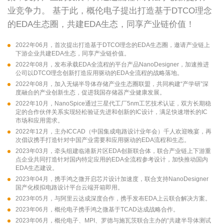
业竞争力。 基于此，概伦电子提出打造基于DTCO理念
的EDA生态圈，共建EDA生态，同享产业链价值！
2022年06月，首次提出打造基于DTCO理念的EDA生态圈，邀请产业链上
下游企业共建EDA生态，同享产业链价值。
2022年08月，发布承载EDA全流程的平台产品NanoDesigner，加速推进
公司以DTCO理念创新打造应用驱动的EDA全流程的战略落地。
2022年08月，加入无锡半导体存储产业生态圈联盟，共同构建“产学研”深
度融合的产业创新生态，促进我国存储器产业健康发展。
2022年10月，NanoSpice通过三星代工厂5nm工艺技术认证，双方长期稳
定的合作伙伴关系实现轻松验证先进和创新的IC设计，满足快速增长的IC
市场和应用需求。
2022年12月，主办ICCAD（中国集成电路设计业年会）千人欢迎晚宴，再
次倡议携手打造针对中国产业需要和应用驱动的EDA流程和生态。
2023年03月，牵头组建临港新片区EDA创新联合体，联合产业链上下游重
点企业共同打造针对国内特定应用的EDA全流程参考设计，加快推动国内
EDA生态建设。
2023年04月，携手鸿之微开启芯片设计加速度，联合支持NanoDesigner
国产化模拟电路设计平台云端开箱即用。
2023年05月，与阿里云达成深度合作，携手发布EDA上云联合解决方案。
2023年06月，概伦电子携手鸿之微基于TCAD达成战略合作。
2023年06月，概伦电子、MPI、罗德与施瓦茨联合主办的“共建半导体测试